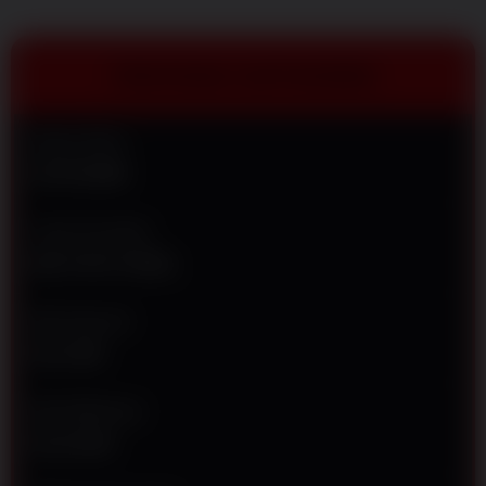
Kemenangan
V
TENTANG DATUKWIN
i
e
w
Nama Situs
l
DATUKWIN
i
c
e
Jenis Provider
n
IDN TOTO TOGEL
s
e
d
Min Deposit
e
Rp 5.000
t
a
i
Min Withdraw
l
Rp 25.000
s