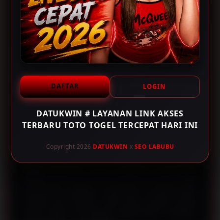
Togel
tercepat dengan fokus utama pada kecepatan
dan keakuratan informasi. Dalam era digital yang
serba cepat, kebutuhan akan data
Result
yang real-
time menjadi sangat penting bagi banyak pengguna.
Situs DATUKHOKI menjawab kebutuhan tersebut
dengan menghadirkan sistem yang mampu
menampilkan hasil keluaran secara langsung tanpa
DAFTAR
LOGIN
delay,
DATUKWIN # LAYANAN LINK AKSES
Keunggulan utama DATUKWIN terletak pada layanan
TERBARU TOTO TOGEL TERCEPAT HARI INI
link akses terbaru dalam memberikan result togel
yang akurat. Setiap data yang ditampilkan telah
Copyright 2026
DATUKWIN
x
SEO LABUBU
melalui proses verifikasi sehingga tingkat kesalahan
dapat diminimalisir. Hal ini menjadikan DATUKHOKI
sebagai salah satu sumber informasi yang dipercaya
oleh banyak pengguna. Keakuratan ini bukan hanya
menjadi nilai tambah, tetapi juga menjadi fondasi
utama dalam membangun kepercayaan pengguna