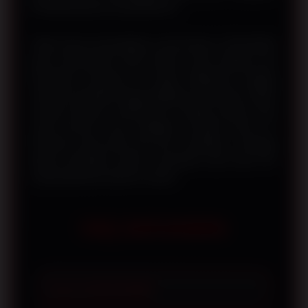
terhadap layanan yang diberikan.
Tidak hanya menyediakan result terbaru, DATUKWIN
juga menawarkan data historis yang lengkap dan
terstruktur. Informasi ini dapat digunakan sebagai
referensi tambahan bagi pengguna yang ingin melihat
riwayat keluaran sebelumnya. Dengan adanya data
yang tersusun rapi, pengguna memiliki akses ke
informasi yang lebih luas dan mendalam, sehingga
dapat membantu dalam memahami pola atau tren
yang terjadi dari waktu ke waktu.
FAQ DATUKWIN
Apa itu DATUKWIN?